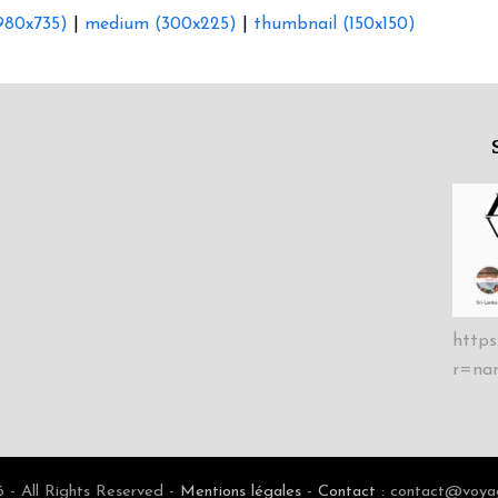
(980x735)
|
medium (300x225)
|
thumbnail (150x150)
https
r=na
- All Rights Reserved -
Mentions légales
-
Contact
: contact@voyag