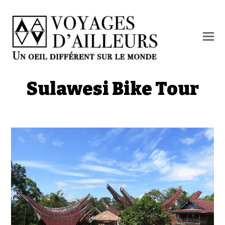
O
M
M
Sulawesi Bike Tour