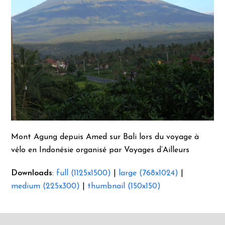
Mont Agung depuis Amed sur Bali lors du voyage à
vélo en Indonésie organisé par Voyages d’Ailleurs
Downloads
:
full (1125x1500)
|
large (768x1024)
|
medium (225x300)
|
thumbnail (150x150)